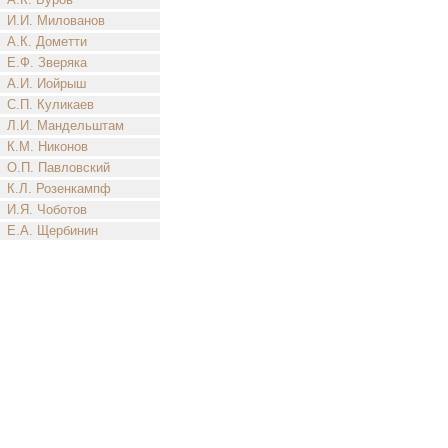
И.И. Милованов
А.К. Дометти
Е.Ф. Зверяка
А.И. Иойрыш
С.П. Куликаев
Л.И. Мандельштам
К.М. Никонов
О.П. Павловский
К.Л. Розенкампф
И.Я. Чоботов
Е.А. Щербинин