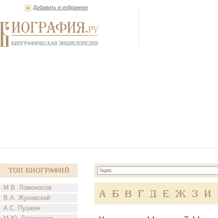
Добавить в избранное
Топ Биографий
М.В. Ломоносов
А
Б
В
Г
Д
Е
Ж
З
И
В.А. Жуковский
А.С. Пушкин