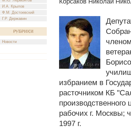
Корсаков Николай Нико
М.Ю. Лермонтов
И.А. Крылов
Ф.М. Достоевский
Г.Р. Державин
Депута
Собран
Рубрики
членом
Новости
ветера
Борисо
училищ
избранием в Госуда
расточником КБ "Са
производственного ц
рабочих г. Москвы;
1997 г.