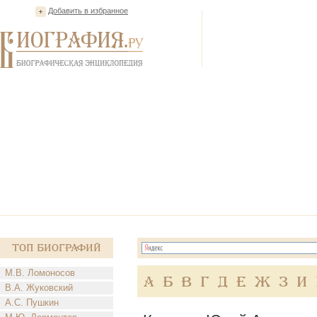
Добавить в избранное
Топ Биографий
М.В. Ломоносов
А
Б
В
Г
Д
Е
Ж
З
И
В.А. Жуковский
А.С. Пушкин