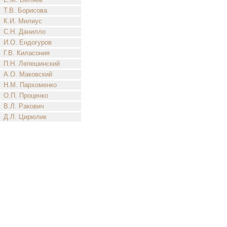
Т.В. Борисова
К.И. Милиус
С.Н. Данилло
И.О. Ендогуров
Г.В. Киласония
П.Н. Лепешинский
А.О. Маковский
Н.М. Пархоменко
О.П. Проценко
В.Л. Ракович
Д.Л. Цирюлик