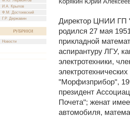
Корякин Юрий Алексее
М.Ю. Лермонтов
И.А. Крылов
Ф.М. Достоевский
Г.Р. Державин
Директор ЦНИИ ГП "М
родился 27 мая 1951 
Рубрики
прикладной математ
Новости
аспирантуру ЛГУ, к
электротехники, чл
электротехнических н
"Морфизприбор", 19
президент Ассоциац
Почета"; женат имее
автомобиля, матема