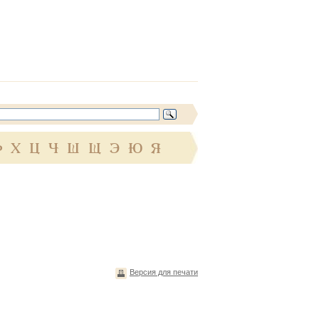
Ф
Х
Ц
Ч
Ш
Щ
Э
Ю
Я
Версия для печати