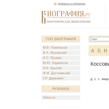
Добавить в избранное
Топ Биографий
М.В. Ломоносов
А
Б
В
В.А. Жуковский
А.С. Пушкин
Коссов
М.Ю. Лермонтов
И.А. Крылов
Ф.М. Достоевский
Г.Р. Державин
д. с. с. виц
Рубрики
Новости