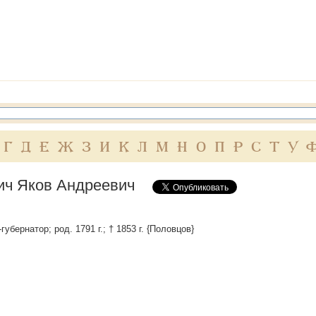
Г
Д
Е
Ж
З
И
К
Л
М
Н
О
П
Р
С
Т
У
ич Яков Андреевич
е-губернатор; род. 1791 г.; † 1853 г. {Половцов}