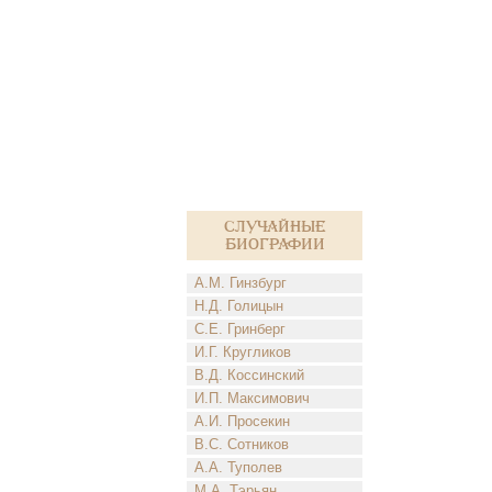
Случайные
биографии
А.М. Гинзбург
Н.Д. Голицын
С.Е. Гринберг
И.Г. Кругликов
В.Д. Коссинский
И.П. Максимович
А.И. Просекин
В.С. Сотников
А.А. Туполев
М.А. Тэрьян