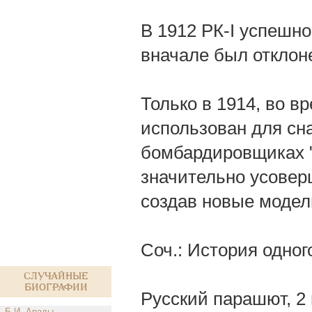
В 1912 PК-I успешн
вначале был отклон
Только в 1914, во 
использован для сн
бомбардировщиках "
значительно усовер
создав новые модели
Соч.: История одног
Случайные
биографии
Русский парашют, 2 
Б.И. Арады