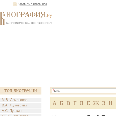
Добавить в избранное
Топ Биографий
М.В. Ломоносов
А
Б
В
Г
Д
Е
Ж
З
И
В.А. Жуковский
А.С. Пушкин