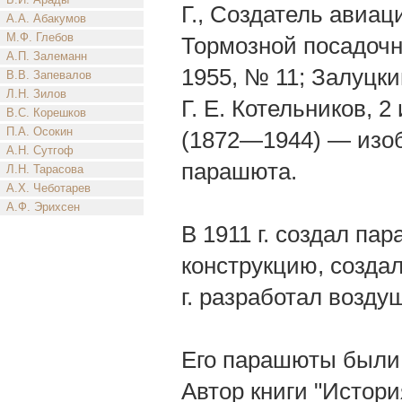
Г., Создатель авиаци
А.А. Абакумов
М.Ф. Глебов
Тормозной посадочн
А.П. Залеманн
1955, № 11; Залуцки
В.В. Запевалов
Л.Н. Зилов
Г. Е. Котельников, 2
В.С. Корешков
П.А. Осокин
(1872—1944) — изоб
А.Н. Сутгоф
парашюта.
Л.Н. Тарасова
А.Х. Чеботарев
А.Ф. Эрихсен
В 1911 г. создал п
конструкцию, создал
г. разработал возду
Его парашюты были 
Автор книги "Истори