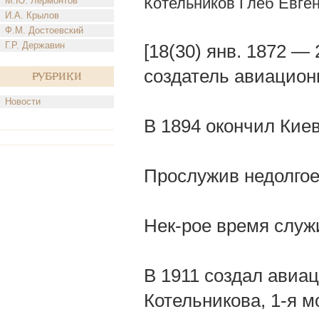
Котельников Глеб Евге
М.Ю. Лермонтов
И.А. Крылов
Ф.М. Достоевский
Г.Р. Державин
[18(30) янв. 1872 —
создатель авиацион
Рубрики
Новости
В 1894 окончил Кие
Прослужив недолгое 
Нек-рое время служи
В 1911 создал авиа
Котельникова, 1-я м