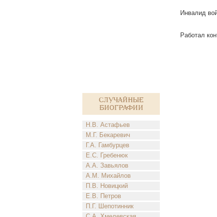
Инвалид вой
Работал кон
Случайные
биографии
Н.В. Астафьев
М.Г. Бекаревич
Г.А. Гамбурцев
Е.С. Гребенюк
А.А. Завьялов
А.М. Михайлов
П.В. Новицкий
Е.В. Петров
П.Г. Шепотинник
С.А. Хмелевская