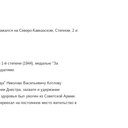
ажался на Северо-Кавказском, Степном, 2 и
1-й степени (1944), медалью "За
едалями.
зда" Николаю Васильевичу Котлову
нии Днестра, захвате и удержании
ю здоровья был уволен из Советской Армии.
переехал на постоянное место жительство в