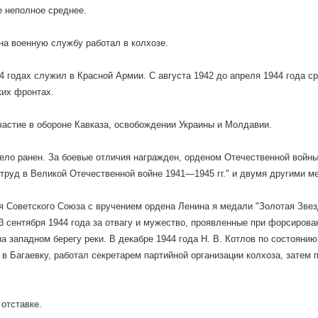
 неполное среднее.
на военную службу работал в колхозе.
 годах служил в Красной Армии. С августа 1942 до апреля 1944 года ср
ких фронтах.
астие в обороне Кавказа, освобождении Украины и Молдавии.
ло ранен. За боевые отличия награжден, орденом Отечественной войны 
труд в Великой Отечественной войне 1941—1945 гг." и двумя другими м
я Советского Союза с вручением ордена Ленина я медали "Золотая Зве
3 сентября 1944 года за отвагу и мужество, проявленные при форсирова
а западном берегу реки. В декабре 1944 года Н. В. Котлов по состояни
в Багаевку, работал секретарем партийной организации колхоза, затем 
 отставке.