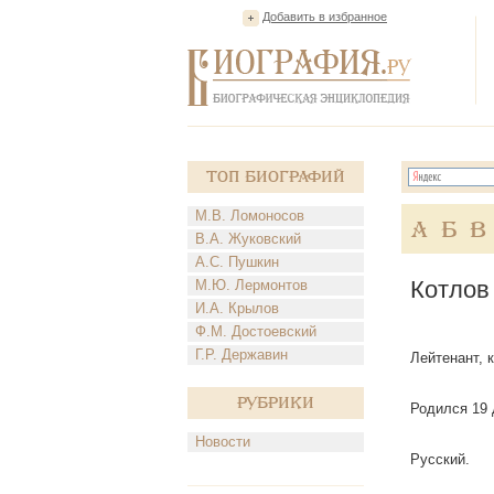
Добавить в избранное
Топ Биографий
М.В. Ломоносов
А
Б
В
В.А. Жуковский
А.С. Пушкин
Котлов
М.Ю. Лермонтов
И.А. Крылов
Ф.М. Достоевский
Г.Р. Державин
Лейтенант, 
Рубрики
Родился 19 
Новости
Русский.