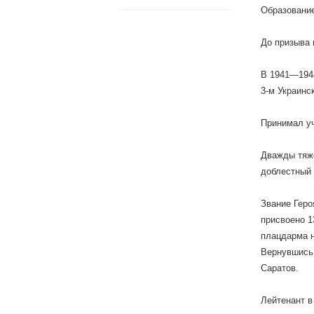
Образование
До призыва 
В 1941—1944
3-м Украинс
Принимал уч
Дважды тяже
доблестный 
Звание Геро
присвоено 1
плацдарма н
Вернувшись 
Саратов.
Лейтенант в