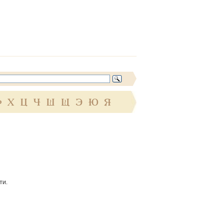
Ф
Х
Ц
Ч
Ш
Щ
Э
Ю
Я
ти.