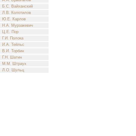
Б.С. Вайханский
Л.В. Колотилов
Ю.Е. Карлов
Н.А. Мурзакевич
Ц.Е. Пор
Г.И. Полока
И.А. Тейльс
В.И. Торбин
Г.Н. Шатин
М.М. Штраух
Л.О. Шульц