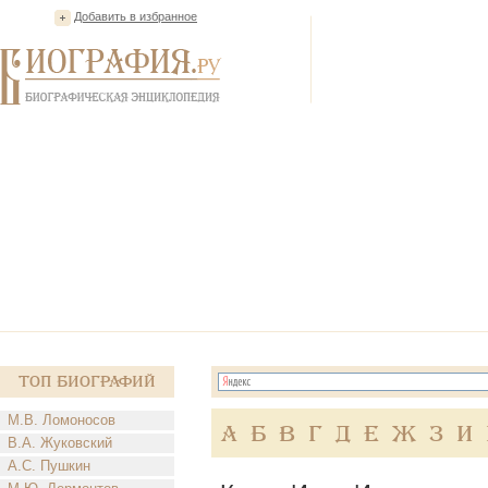
Добавить в избранное
Топ Биографий
М.В. Ломоносов
А
Б
В
Г
Д
Е
Ж
З
И
В.А. Жуковский
А.С. Пушкин