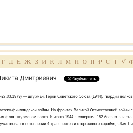
Г
Д
Е
Ж
З
И
К
Л
М
Н
О
П
Р
С
Т
У
Никита Дмитриевич
—27.03.1979) — штурман, Герой Советского Союза (1944), гвардии полков
ветско-финляндской войны. На фронтах Великой Отечественной войны с ию
л флаг-штурманом полка. К июню 1944 г. совершил 152 боевых вылета 
 участвовал в потоплении 4 транспортов и сторожевого корабля, сбил 1 