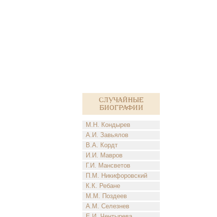
Случайные
биографии
М.Н. Кондырев
А.И. Завьялов
В.А. Кордт
И.И. Мавров
Г.И. Мансветов
П.М. Никифоровский
К.К. Ребане
М.М. Поздеев
А.М. Селезнев
Е.И. Чентырева