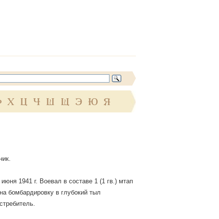
Ф
Х
Ц
Ч
Ш
Щ
Э
Ю
Я
ник.
ня 1941 г. Воевал в составе 1 (1 гв.) мтап
на бомбардировку в глубокий тыл
истребитель.