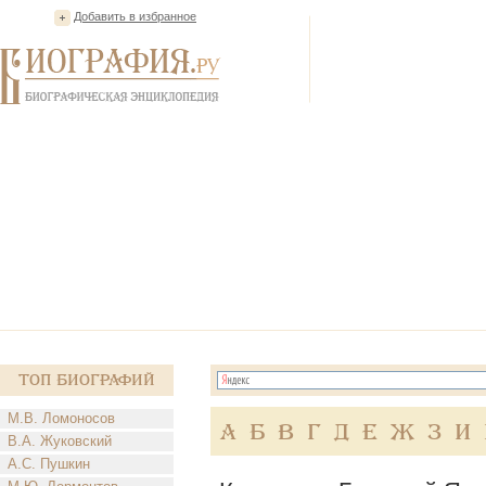
Добавить в избранное
Топ Биографий
М.В. Ломоносов
А
Б
В
Г
Д
Е
Ж
З
И
В.А. Жуковский
А.С. Пушкин