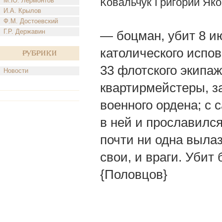
Ковальчук Григорий Як
М.Ю. Лермонтов
И.А. Крылов
Ф.М. Достоевский
Г.Р. Державин
— боцман, убит 8 ию
католического испо
Рубрики
33 флотского экипажа
Новости
квартирмейстеры, з
военного ордена; с
в ней и прославилс
почти ни одна вылаз
свои, и враги. Убит 
{Половцов}