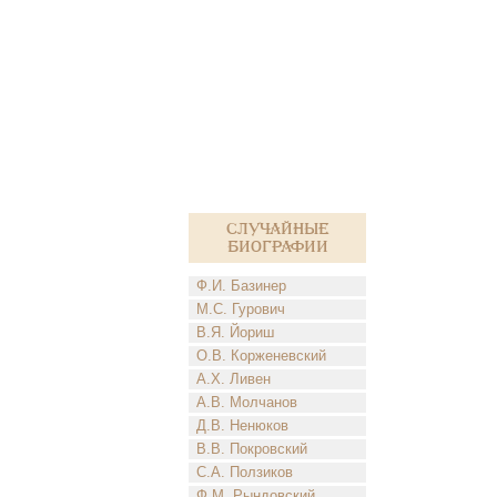
Случайные
биографии
Ф.И. Базинер
М.С. Гурович
В.Я. Йориш
О.В. Корженевский
А.Х. Ливен
А.В. Молчанов
Д.В. Ненюков
В.В. Покровский
С.А. Ползиков
Ф.М. Рындовский