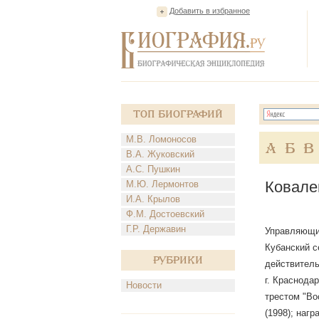
Добавить в избранное
Топ Биографий
М.В. Ломоносов
А
Б
В
В.А. Жуковский
А.С. Пушкин
Ковале
М.Ю. Лермонтов
И.А. Крылов
Ф.М. Достоевский
Г.Р. Державин
Управляющий
Кубанский с
Рубрики
действитель
г. Краснода
Новости
трестом "Во
(1998); наг