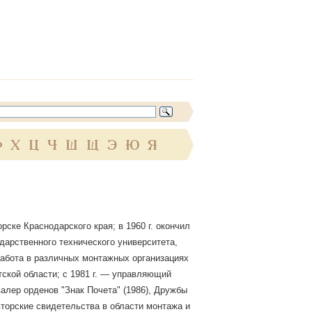
Ф
Х
Ц
Ч
Ш
Щ
Э
Ю
Я
рске Краснодарского края; в 1960 г. окончил
дарственного технического университета,
работа в различных монтажных организациях
утской области; с 1981 г. — управляющий
валер орденов "Знак Почета" (1986), Дружбы
авторские свидетельства в области монтажа и