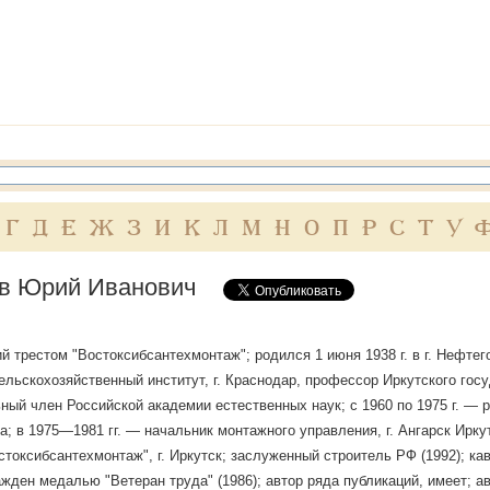
Г
Д
Е
Ж
З
И
К
Л
М
Н
О
П
Р
С
Т
У
в Юрий Иванович
 трестом "Востоксибсантехмонтаж"; родился 1 июня 1938 г. в г. Нефтего
ельскохозяйственный институт, г. Краснодар, профессор Иркутского госу
ный член Российской академии естественных наук; с 1960 по 1975 г. — 
ра; в 1975—1981 гг. — начальник монтажного управления, г. Ангарск Ирк
стоксибсантехмонтаж", г. Иркутск; заслуженный строитель РФ (1992); ка
ражден медалью "Ветеран труда" (1986); автор ряда публикаций, имеет; 