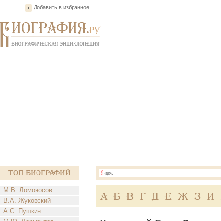
Добавить в избранное
Топ Биографий
М.В. Ломоносов
А
Б
В
Г
Д
Е
Ж
З
И
В.А. Жуковский
А.С. Пушкин