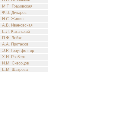
М.П. Грабовская
Ф.В. Дикарев
Н.С. Жилин
А.В. Ивановская
Е.Л. Катанский
П.Ф. Лойко
А.А. Протасов
Э.Р. Траутфеттер
Х.И. Розберг
И.М. Скворцов
Е.М. Шатрова