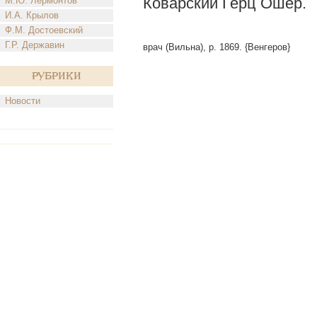
Коварский Герц Ошер.
М.Ю. Лермонтов
И.А. Крылов
Ф.М. Достоевский
Г.Р. Державин
врач (Вильна), р. 1869. {Венгеров}
Рубрики
Новости