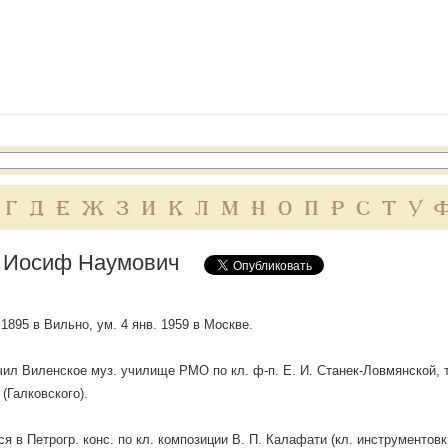
Г
Д
Е
Ж
З
И
К
Л
М
Н
О
П
Р
С
Т
У
 Иосиф Наумович
 1895 в Вильно, ум. 4 янв. 1959 в Москве.
чил Виленское муз. училище РМО по кл. ф-п. Е. И. Станек-Ловмянской, т
(Галковского).
я в Петрогр. конс. по кл. композиции В. П. Калафати (кл. инструментовки