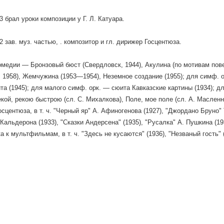
 брал уроки композиции у Г. Л. Катуара.
 зав. муз. частью, . композитор и гл. дирижер Госцентюза.
комедии — Бронзовый бюст (Свердловск, 1944), Акулина (по мотивам пов
 1958), Жемчужина (1953—1954), Неземное создание (1955); для симф. 
та (1945); для малого симф. оpк. — сюита Кавказские картины (1934); д
екой, рекою быстрою (сл. С. Михалкова), Поле, мое поле (сл. А. Масленн
осцентюза, в т. ч. "Черный яр" А. Афиногенова (1927), "Джордано Бруно" 
 Кальдерона (1933), "Сказки Андерсена" (1935), "Русалка" А. Пушкина (19
а к мультфильмам, в т. ч. "Здесь не кусаются" (1936), "Незваный гость" (