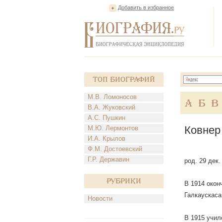
Добавить в избранное
Топ Биографий
М.В. Ломоносов
А
Б
В
В.А. Жуковский
А.С. Пушкин
Ковнер
М.Ю. Лермонтов
И.А. Крылов
Ф.М. Достоевский
Г.Р. Державин
род. 29 дек.
Рубрики
В 1914 окон
Галкаускаса 
Новости
В 1915 училс