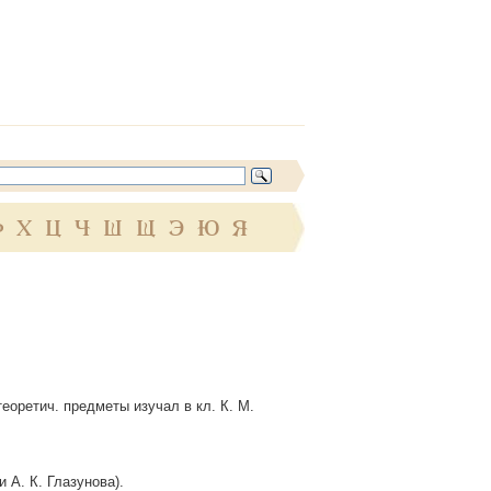
Ф
Х
Ц
Ч
Ш
Щ
Э
Ю
Я
еоретич. предметы изучал в кл. К. М.
 А. К. Глазунова).