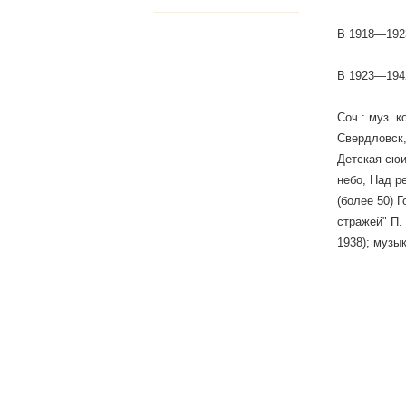
В 1918—1923
В 1923—1942
Соч.: муз. 
Свердловск,
Детская сюи
небо, Над р
(более 50) Г
стражей" П.
1938); музык