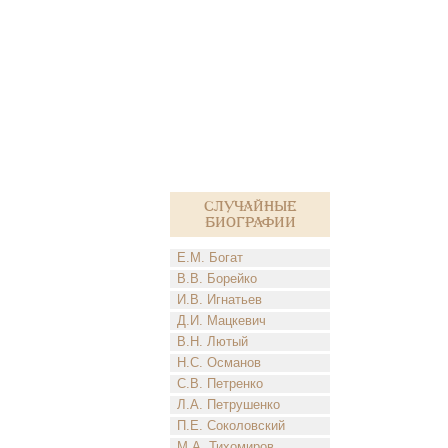
Случайные
биографии
Е.М. Богат
В.В. Борейко
И.В. Игнатьев
Д.И. Мацкевич
В.Н. Лютый
Н.С. Османов
С.В. Петренко
Л.А. Петрушенко
П.Е. Соколовский
М.А. Тихомиров