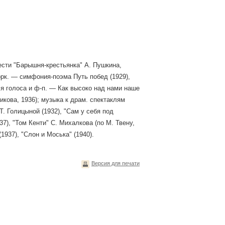
ести "Барышня-крестьянка" A. Пушкина,
оpк. — симфония-поэма Путь побед (1929),
ля голоса и ф-п. — Как высоко над нами наше
икова, 1936); музыка к драм. спектаклям
Т. Голицыной (1932), "Сам у себя под
37), "Том Кенти" С. Михалкова (по М. Твену,
1937), "Слон и Моська" (1940).
Версия для печати