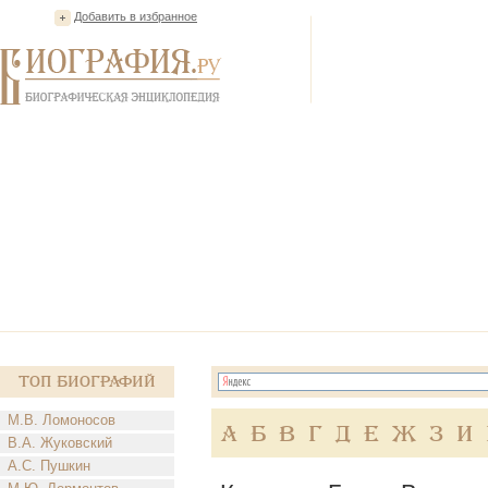
Добавить в избранное
Топ Биографий
М.В. Ломоносов
А
Б
В
Г
Д
Е
Ж
З
И
В.А. Жуковский
А.С. Пушкин