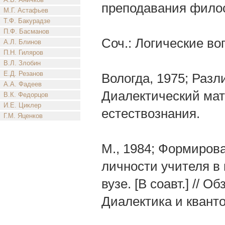
преподавания филос
М.Г. Астафьев
Т.Ф. Бакурадзе
П.Ф. Басманов
Соч.: Логические во
А.Л. Блинов
П.Н. Гиляров
В.Л. Злобин
Е.Д. Резанов
Вологда, 1975; Разл
А.А. Фадеев
Диалектический ма
В.К. Федорцов
И.Е. Циклер
естествознания.
Г.М. Яценков
М., 1984; Формиров
личности учителя в
вузе. [В соавт.] //
Диалектика и квант