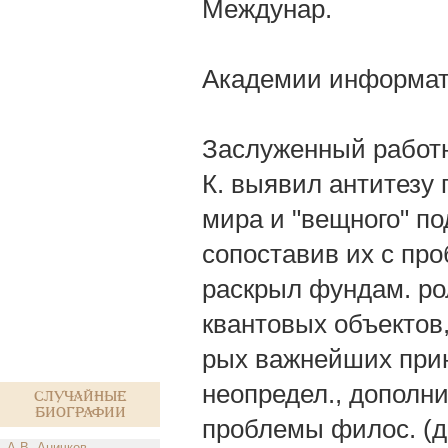
Междунар.
Академии информат
Заслуженный работн
К. выявил антитезу 
мира и "вещного" по
сопоставив их с пр
раскрыл фундам. ро
квантовых объектов,
рых важнейших прин
неопредел., дополн
Случайные
биографии
проблемы филос. (д
А.В. Аничков