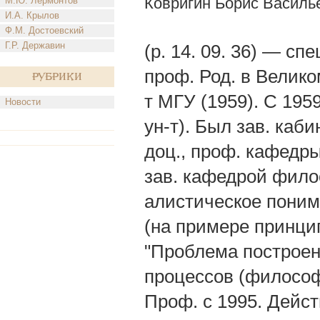
Ковригин Борис Василь
М.Ю. Лермонтов
И.А. Крылов
Ф.М. Достоевский
Г.Р. Державин
(р. 14. 09. 36) — сп
проф. Род. в Велико
Рубрики
т МГУ (1959). С 1959
Новости
ун-т). Был зав. каби
доц., проф. кафедры
зав. кафедрой филос
алистическое поним
(на примере принцип
"Проблема построен
процессов (философ
Проф. с 1995. Действ