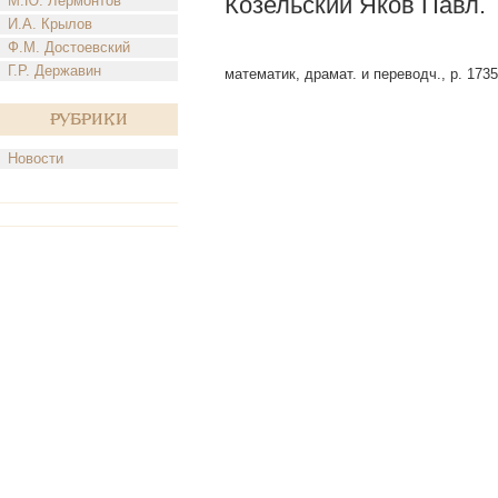
Козельский Яков Павл.
М.Ю. Лермонтов
И.А. Крылов
Ф.М. Достоевский
Г.Р. Державин
математик, драмат. и переводч., р. 1735
Рубрики
Новости