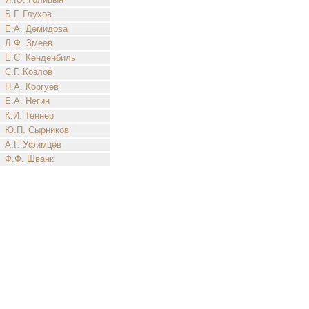
Б.Г. Глухов
Е.А. Демидова
Л.Ф. Змеев
Е.С. Кенденбиль
С.Г. Козлов
Н.А. Коргуев
Е.А. Негин
К.И. Теннер
Ю.П. Сырников
А.Г. Уфимцев
Ф.Ф. Шванк