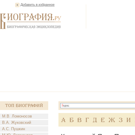
Добавить в избранное
Топ Биографий
М.В. Ломоносов
А
Б
В
Г
Д
Е
Ж
З
И
В.А. Жуковский
А.С. Пушкин