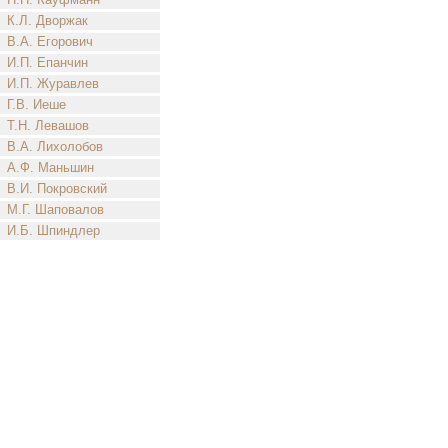
К.Л. Дворжак
В.А. Егорович
И.П. Епанчин
И.П. Журавлев
Г.В. Иеше
Т.Н. Левашов
В.А. Лихолобов
А.Ф. Маньшин
В.И. Покровский
М.Г. Шаповалов
И.Б. Шпиндлер