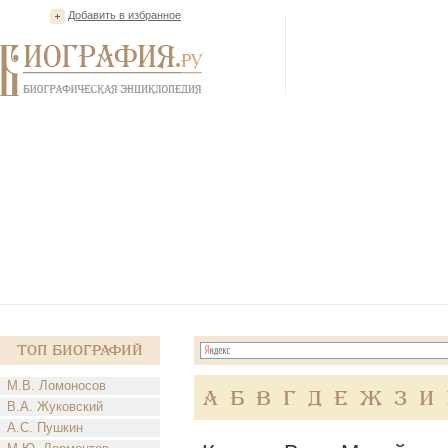
Добавить в избранное
Топ Биографий
М.В. Ломоносов
А
Б
В
Г
Д
Е
Ж
З
И
В.А. Жуковский
А.С. Пушкин