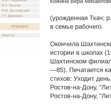
Кожина Вера Михайлов
М.Ю. Лермонтов
И.А. Крылов
Ф.М. Достоевский
Г.Р. Державин
(урожденная Ткач; р.
в семье рабочего.
Рубрики
Новости
Окончила Шахтински
истории в школах (
Шахтинском филиале
—85). Печатается как
стихов: Уходит день
Ростов-на-Дону, "Ли
Ростов-на-Дону, "Ли