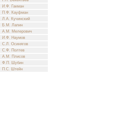
И.Ф. Гакман
П.Ф. Кауфман
Л.А. Кучинский
Б.М. Лапин
А.М. Мелерович
И.Ф. Наумов
С.Л. Осинягов
С.Ф. Полтев
А.М. Плисов
Ф.П. Шубин
П.С. Штейн