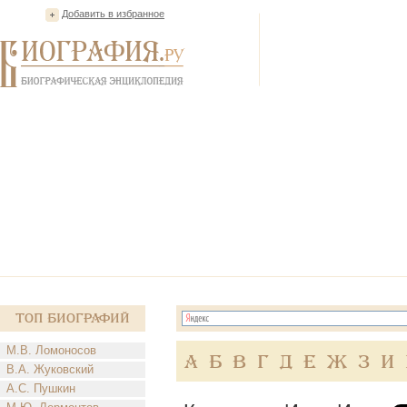
Добавить в избранное
Топ Биографий
М.В. Ломоносов
А
Б
В
Г
Д
Е
Ж
З
И
В.А. Жуковский
А.С. Пушкин