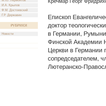
Кречмар Георг Фридрих
М.Ю. Лермонтов
И.А. Крылов
Ф.М. Достоевский
Г.Р. Державин
Епископ Евангеличес
доктор теологически
Рубрики
в Германии, Румыни
Новости
Финской Академии Н
Церкви в Германии 
сопредседателем, 
Лютеранско-Правос