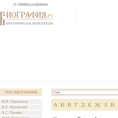
Добавить в избранное
Топ Биографий
М.В. Ломоносов
А
Б
В
Г
Д
Е
Ж
З
И
В.А. Жуковский
А.С. Пушкин