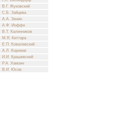
В.Г. Жуковский
С.Б. Зайцева
А.А. Зенин
А.Ф. Иоффе
В.Т. Калинников
М.Я. Киттара
Е.П. Ковалевский
А.Л. Корнеев
И.И. Крашевский
Р.А. Хамзин
В.И. Юсов