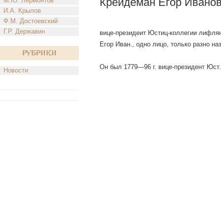
Крейдеман Егор Ивано
М.Ю. Лермонтов
И.А. Крылов
Ф.М. Достоевский
Г.Р. Державин
вице-президеит Юстиц-коллегии лифляндс
Егор Иван., одно лицо, только разно на
Рубрики
Он был 1779—96 г. вице-президент Юст.
Новости