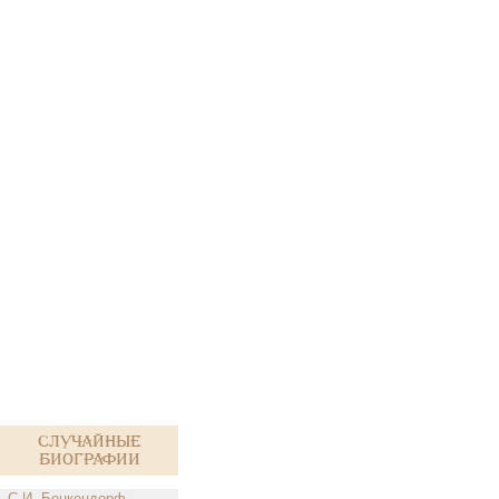
Случайные
биографии
С.И. Бенкендорф