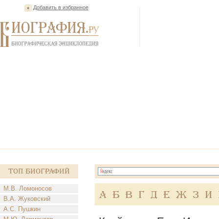
Добавить в избранное
Топ Биографий
М.В. Ломоносов
А
Б
В
Г
Д
Е
Ж
З
И
В.А. Жуковский
А.С. Пушкин