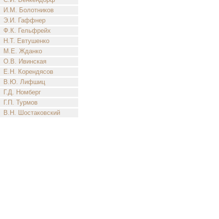
И.М. Болотников
Э.И. Гаффнер
Ф.К. Гельфрейх
Н.Т. Евтушенко
М.Е. Жданко
О.В. Ивинская
Е.Н. Корендясов
В.Ю. Лифшиц
Г.Д. Номберг
Г.П. Турмов
В.Н. Шостаковский