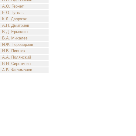
А.О. Гернет
Е.О. Гугель
К.Л. Дворжак
А.Н. Дмитриев
В.Д. Ермолин
В.А. Михалев
И.Ф. Переверзев
И.В. Пивнюк
А.А. Полянский
В.Н. Сиротинин
А.В. Филимонов