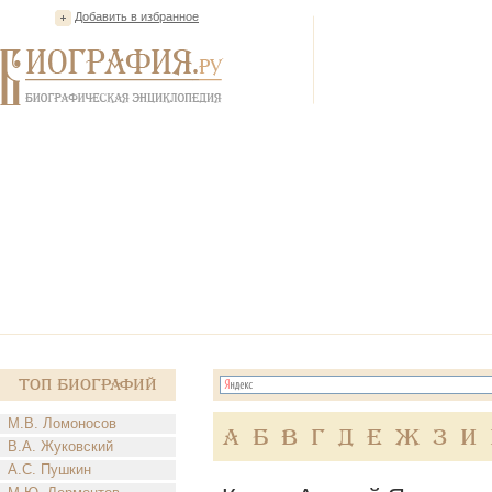
Добавить в избранное
Топ Биографий
М.В. Ломоносов
А
Б
В
Г
Д
Е
Ж
З
И
В.А. Жуковский
А.С. Пушкин