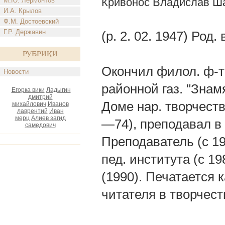
Кривонос Владислав Ш
М.Ю. Лермонтов
И.А. Крылов
Ф.М. Достоевский
Г.Р. Державин
(р. 2. 02. 1947) Род.
Рубрики
Окончил филол. ф-т 
Новости
районной газ. "Знам
Егорка вики
Ладыгин
дмитрий
Доме нар. творчеств
михайлович
Иванов
лаврентий
Иван
мерц
Алиев загид
—74), преподавал в
самедович
Преподаватель (с 19
пед. института (с 1
(1990). Печатается 
читателя в творчест