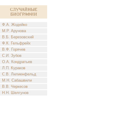
Случайные
биографии
Ф.А. Жодейко
М.Р. Арунова
В.Б. Березовский
Ф.К. Гельфрейх
В.Ф. Горячев
С.И. Зубов
О.А. Кондратьев
Л.П. Кураков
С.В. Лилиенфельд
М.Н. Сабашвили
В.В. Черкесов
Н.Н. Шелгунов