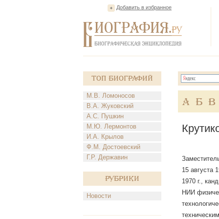
Добавить в избранное
Топ Биографий
М.В. Ломоносов
А
Б
В
В.А. Жуковский
А.С. Пушкин
Крутик
М.Ю. Лермонтов
И.А. Крылов
Ф.М. Достоевский
Г.Р. Державин
Заместитель
15 августа 
Рубрики
1970 г., ка
НИИ физичес
Новости
технологиче
техническим