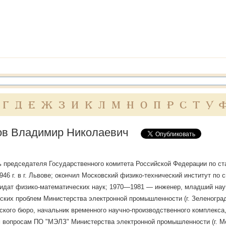
Г
Д
Е
Ж
З
И
К
Л
М
Н
О
П
Р
С
Т
У
ов Владимир Николаевич
 председателя Государственного комитета Российской Федерации по стан
1946 г. в г. Львове; окончил Московский физико-технический институт по
ндидат физико-математических наук; 1970—1981 — инженер, младший нау
ких проблем Министерства электронной промышленности (г. Зеленоград
ского бюро, начальник временного научно-производственного комплекса
 вопросам ПО "МЭЛЗ" Министерства электронной промышленности (г. М