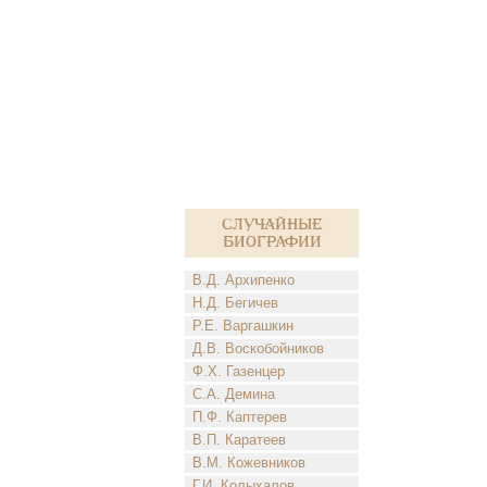
Случайные
биографии
В.Д. Архипенко
Н.Д. Бегичев
Р.Е. Варгашкин
Д.В. Воскобойников
Ф.Х. Газенцер
С.А. Демина
П.Ф. Каптерев
В.П. Каратеев
В.М. Кожевников
Г.И. Колыхалов