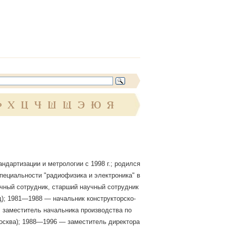
Ф
Х
Ц
Ч
Ш
Щ
Э
Ю
Я
дартизации и метрологии с 1998 г.; родился
 специальности "радиофизика и электроника" в
чный сотрудник, старший научный сотрудник
); 1981—1988 — начальник конструкторско-
, заместитель начальника производства по
осква); 1988—1996 — заместитель директора