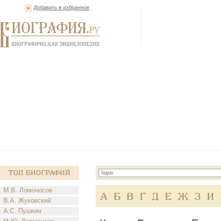
Добавить в избранное
Топ Биографий
М.В. Ломоносов
А
Б
В
Г
Д
Е
Ж
З
И
В.А. Жуковский
А.С. Пушкин