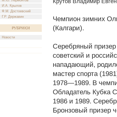
Крутов Владимир Евген
М.Ю. Лермонтов
И.А. Крылов
Ф.М. Достоевский
Г.Р. Державин
Чемпион зимних Оли
(Калгари).
Рубрики
Новости
Серебряный призер 
советский и российс
нападающий, родился
мастер спорта (198
1978—1989. В чемпи
Обладатель Кубка С
1986 и 1989. Сереб
Бронзовый призер ч