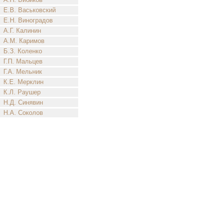
Е.В. Васьковский
Е.Н. Виноградов
А.Г. Калинин
А.М. Каримов
Б.З. Коленко
Г.П. Мальцев
Г.А. Мельник
К.Е. Мерклин
К.Л. Раушер
Н.Д. Синявин
Н.А. Соколов