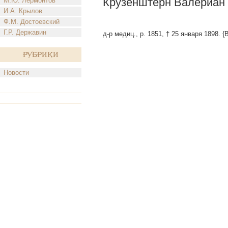
Крузенштерн Валериан 
М.Ю. Лермонтов
И.А. Крылов
Ф.М. Достоевский
Г.Р. Державин
д-р медиц., р. 1851, † 25 января 1898. {
Рубрики
Новости