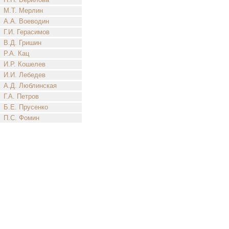
М.Т. Мерлин
А.А. Воеводин
Г.И. Герасимов
В.Д. Гришин
Р.А. Кац
И.Р. Кошелев
И.И. Лебедев
А.Д. Люблинская
Г.А. Петров
Б.Е. Прусенко
П.С. Фомин