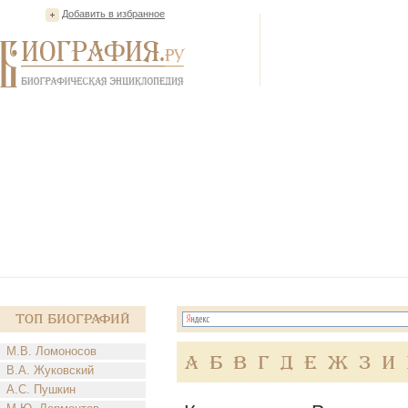
Добавить в избранное
Топ Биографий
М.В. Ломоносов
А
Б
В
Г
Д
Е
Ж
З
И
В.А. Жуковский
А.С. Пушкин