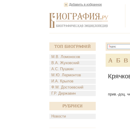
Добавить в избранное
Топ Биографий
М.В. Ломоносов
А
Б
В
В.А. Жуковский
А.С. Пушкин
Крячко
М.Ю. Лермонтов
И.А. Крылов
Ф.М. Достоевский
Г.Р. Державин
прив.-доц. ч
Рубрики
Новости