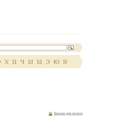
Ф
Х
Ц
Ч
Ш
Щ
Э
Ю
Я
Версия для печати