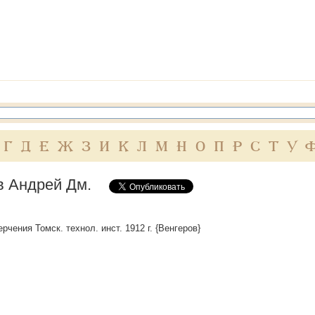
Г
Д
Е
Ж
З
И
К
Л
М
Н
О
П
Р
С
Т
У
в Андрей Дм.
ерчения Томск. технол. инст. 1912 г. {Венгеров}