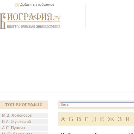
Добавить в избранное
Топ Биографий
М.В. Ломоносов
А
Б
В
Г
Д
Е
Ж
З
И
В.А. Жуковский
А.С. Пушкин