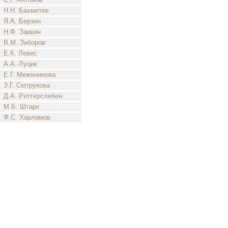
Н.Н. Бахметев
Я.А. Берзин
Н.Ф. Заикин
В.М. Зиборов
Е.К. Левис
А.А. Луцик
Е.Г. Меженинова
З.Г. Сютрукова
Д.А. Риттерслебен
М.Б. Штарк
Ф.С. Харламов