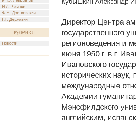
Кубышкин Александр И
М.Ю. Лермонтов
И.А. Крылов
Ф.М. Достоевский
Г.Р. Державин
Директор Центра ам
государственного у
Рубрики
регионоведения и м
Новости
июня 1950 г. в г. И
Ивановского государ
исторических наук,
международные отно
Академии гуманитар
Мэнсфилдского унив
английским, испанс