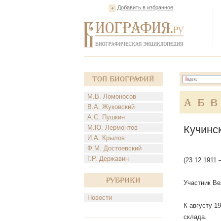
Добавить в избранное
Топ Биографий
М.В. Ломоносов
А
Б
В
В.А. Жуковский
А.С. Пушкин
Кучинс
М.Ю. Лермонтов
И.А. Крылов
Ф.М. Достоевский
Г.Р. Державин
(23.12.1911
Рубрики
Участник Ве
Новости
К августу 1
склада.