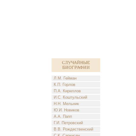
Случайные
биографии
Л.М. Гейман
К.П. Горлов
П.А. Кириллов
И.С. Коштульский
Н.Н. Мельник
Ю.И. Новиков
А.А. Папп
Г.И. Петровский
В.В. Рождественский
С.К. Саркисян