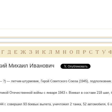
Г
Д
Е
Ж
З
И
К
Л
М
Н
О
П
Р
С
Т
У
кий Михаил Иванович
 — ?) — летчик-штурмовик, Герой Советского Союза (1945), подполковник.
ликой Отечественной войны с января 1943 г. Воевал в составе 218 шап,
944 г. совершил 93 боевых вылета, уничтожил 2 танка, 52 автомобиля, 6 