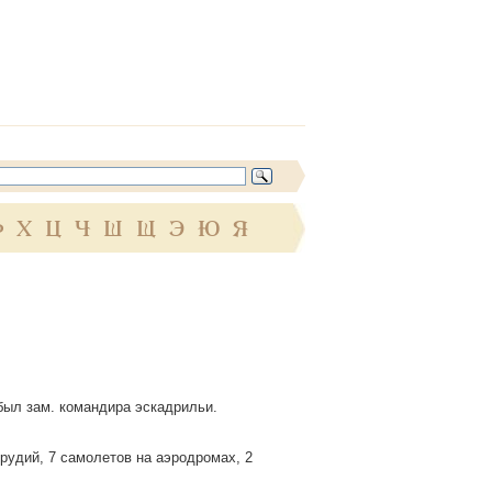
Ф
Х
Ц
Ч
Ш
Щ
Э
Ю
Я
 был зам. командира эскадрильи.
орудий, 7 самолетов на аэродромах, 2