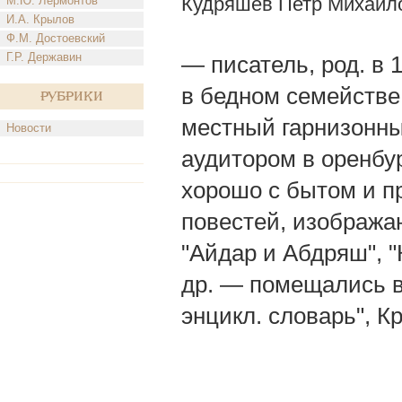
Кудряшев Петр Михайл
М.Ю. Лермонтов
И.А. Крылов
Ф.М. Достоевский
Г.Р. Державин
— писатель, род. в 1
в бедном семействе;
Рубрики
местный гарнизонный
Новости
аудитором в оренбу
хорошо с бытом и п
повестей, изобража
"Айдар и Абдряш", "
др. — помещались в 
энцикл. словарь", Кр