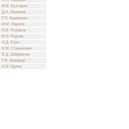
Ф.В. Булгарин
Д.А. Матвеев
Г.П. Кравченко
И.М. Наумов
Я.В. Рыбаков
В.Я. Родчев
И.Д. Руно
К.М. Станюкович
В.Д. Шафранов
Г.И. Шрейдер
А.И. Шренк