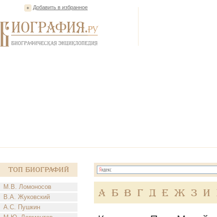
Добавить в избранное
Топ Биографий
М.В. Ломоносов
А
Б
В
Г
Д
Е
Ж
З
И
В.А. Жуковский
А.С. Пушкин