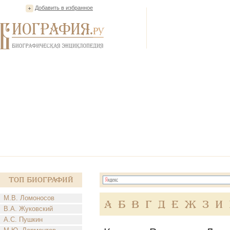
Добавить в избранное
Топ Биографий
М.В. Ломоносов
А
Б
В
Г
Д
Е
Ж
З
И
В.А. Жуковский
А.С. Пушкин