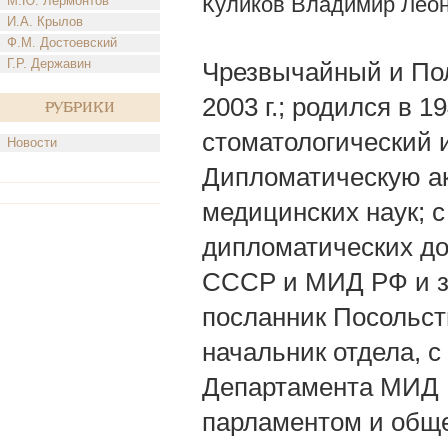
Куликов Владимир Лео
М.Ю. Лермонтов
И.А. Крылов
Ф.М. Достоевский
Г.Р. Державин
Чрезвычайный и По
2003 г.; родился в 
Рубрики
стоматологический и
Новости
Дипломатическую ак
медицинских наук; с
дипломатических д
СССР и МИД РФ и з
посланник Посольст
начальник отдела, с
Департамента МИД Р
парламентом и обще