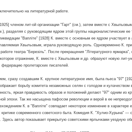
ключительно на литературной работе.
925] членом лит-ой организации "Гарт" (см.), затем вместе с Хвыльовым 
см.), разделяя с руководящим ядром этой группы националистические ее 
иквидации "Вапліте" [1928] К. вместе с основным ее ядром участвует в 
главляемая Хвыльовым, играла руководящую роль. Одновременно К. прин
в работе театра "Березіль". После прекращения "Літературного ярмарка",
которое отражение, К. вместе с Хвыльовым и др. образуют новую лит-ую
 федерацию пролетарских писателей.
ем, сразу создавшим К. крупное литературное имя, была пьеса "97" [19
ображает борьбу комитета незаможных селян с голодом и кулачеством 
ность, яркая правдивость образов и положений делают "97" одним из 
ой эпохи. Так же насыщена пафосом революции и верой в ее непреодол
 вхождением К. в "Вапліте" совпадает некоторое изменение в характере 
 критике современного советского быта. Комедия К. "Хулио-Хурына" —
. Здесь автор показывает прикрытую советскими ярлычками уездную о