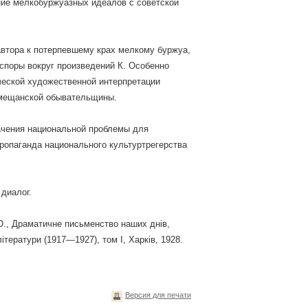
ние мелкобуржуазных идеалов с советской
автора к потерпевшему крах мелкому буржуа,
споры вокруг произведений К. Особенно
ческой художественной интерпретации
 мещанской обывательщины.
ачения национальной проблемы для
опаганда национального культуртрегерства
диалог.
Ю., Драматичне письменство наших днів,
літератури (1917—1927), том І, Харків, 1928.
Версия для печати