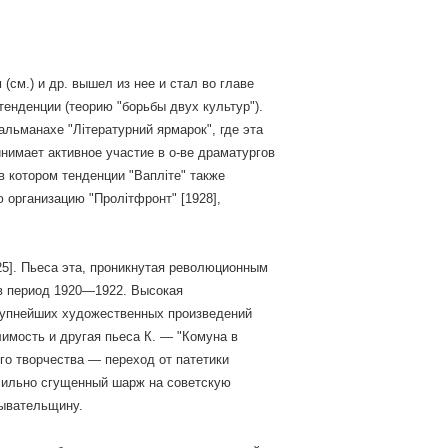
(см.) и др. вышел из нее и стал во главе
тенденции (теорию "борьбы двух культур").
альманахе "Літературний ярмарок", где эта
имает активное участие в о-ве драматургов
 в котором тенденции "Вапліте" также
 организацию "Пролітфронт" [1928],
25]. Пьеса эта, проникнутая революционным
в период 1920—1922. Высокая
крупнейших художественных произведений
имость и другая пьеса К. — "Комуна в
его творчества — переход от патетики
 сильно сгущенный шарж на советскую
бывательщину.