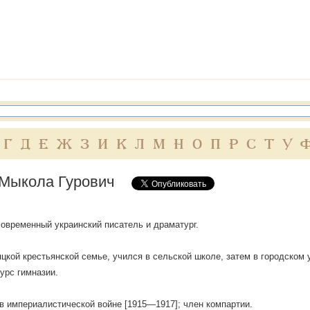
Г
Д
Е
Ж
З
И
К
Л
М
Н
О
П
Р
С
Т
У
Мыкола Гурович
овременный украинский писатель и драматург.
яцкой крестьянской семье, учился в сельской школе, затем в городском
курс гимназии.
в империалистической войне [1915—1917]; член компартии.