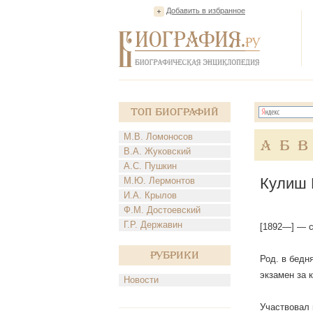
Добавить в избранное
Топ Биографий
М.В. Ломоносов
А
Б
В
В.А. Жуковский
А.С. Пушкин
Кулиш 
М.Ю. Лермонтов
И.А. Крылов
Ф.М. Достоевский
Г.Р. Державин
[1892—] — с
Рубрики
Род. в бедн
экзамен за 
Новости
Участвовал 