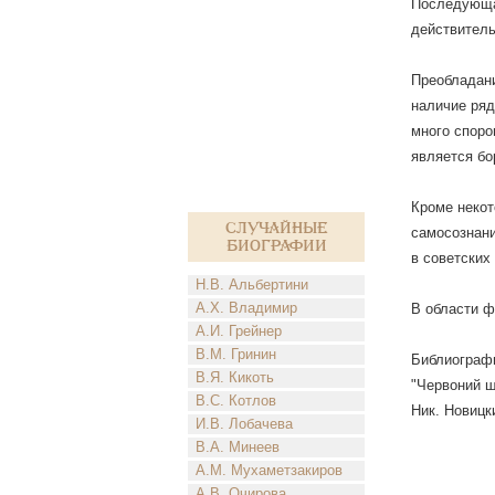
Последующая
действитель
Преобладани
наличие ряд
много споро
является б
Кроме некот
Случайные
самосознани
биографии
в советских
Н.В. Альбертини
А.Х. Владимир
В области ф
А.И. Грейнер
В.М. Гринин
Библиографи
В.Я. Кикоть
"Червоний шл
В.С. Котлов
Ник. Новицки
И.В. Лобачева
В.А. Минеев
А.М. Мухаметзакиров
А.В. Очирова