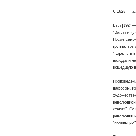
С 1925 — ис
Был [1924—1
"Вапліте" (
После самол
группа, воз
"Кореліс и 
находили не
вошедшую в
Произведени
пафосом, из
художествен
революционн
степах". Со
революции к
"провинцию"