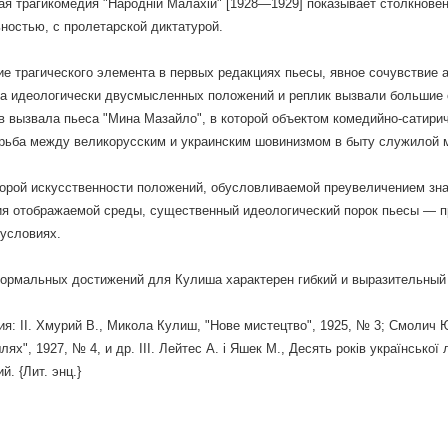
 трагикомедия "Народній Малахій" [1928—1929] показывает столкнове
ностью, с пролетарской диктатурой.
е трагического элемента в первых редакциях пьесы, явное сочувствие 
а идеологически двусмысленных положений и реплик вызвали большие 
в вызвала пьеса "Мина Мазайло", в которой объектом комедийно-сатири
орьба между великорусским и украинским шовинизмом в быту служилой
орой искусственности положений, обусловливаемой преувеличением зн
я отображаемой среды, существенный идеологический порок пьесы — пр
 условиях.
ормальных достижений для Кулиша характерен гибкий и выразительный 
я: II. Хмурий В., Микола Кулиш, "Нове мистецтво", 1925, № 3; Смолич 
ях", 1927, № 4, и др. III. Лейтес А. і Яшек M., Десять років української 
й. {Лит. энц.}