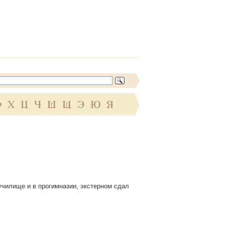
Ф
Х
Ц
Ч
Ш
Щ
Э
Ю
Я
 училище и в прогимназии, экстерном сдал