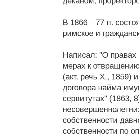
деканом, проректоро
В 1866—77 гг. состо
римское и гражданск
Написал: "О правах 
мерах к отвращению
(акт. речь Х., 1859)
договора найма имущ
сервитутах" (1863, 
несовершеннолетних"
собственности давн
собственности по оп