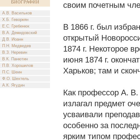
биографии
своим почетным чл
А.В. Васильков
Х.Б. Геворкян
В 1866 г. был избра
Е.С. Гребенюк
В.А. Демидовский
открытый Новоросси
Д.В. Иоанн
П.Н. Медведев
1874 г. Некоторое в
В.З. Неревин
июня 1874 г. оконча
В.К. Панютин
П.В. Хорошилов
Харьков; там и скон
П.С. Шеин
Ф.О. Шехтель
А.К. Ягудин
Как профессор А. В
излагал предмет оче
усваивали преподав
особенно за послед
ярким типом профес