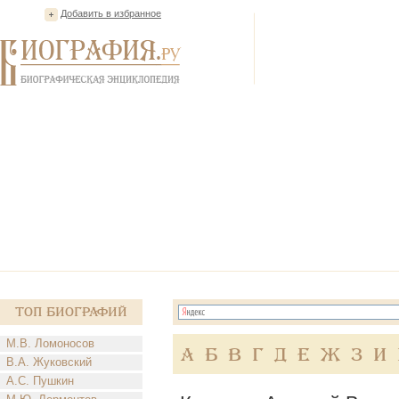
Добавить в избранное
Топ Биографий
М.В. Ломоносов
А
Б
В
Г
Д
Е
Ж
З
И
В.А. Жуковский
А.С. Пушкин