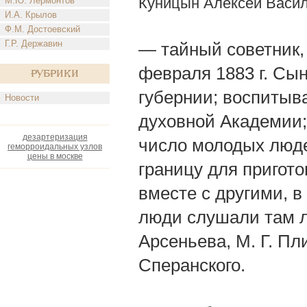
Куницын Алексей Васи
М.Ю. Лермонтов
И.А. Крылов
Ф.М. Достоевский
Г.Р. Державин
— тайный советник, п
февраля 1883 г. Сы
Рубрики
губернии; воспитыв
Новости
духовной Академии;
дезартеризация
число молодых люде
геморроидальных узлов
цены в москве
границу для пригот
вместе с другими, в
люди слушали там ле
Арсеньева, М. Г. Пл
Сперанского.