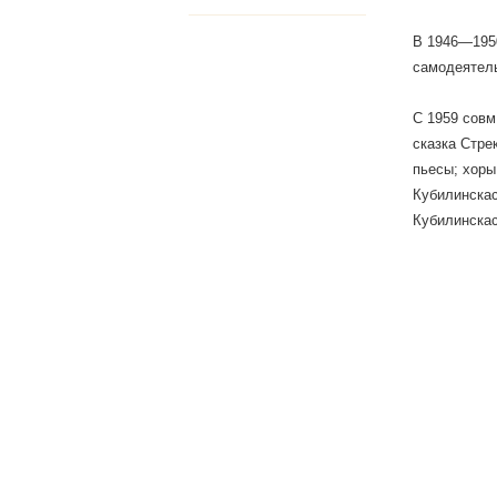
В 1946—1950
самодеятель
С 1959 совм
сказка Стрек
пьесы; хоры 
Кубилинскаса
Кубилинскас