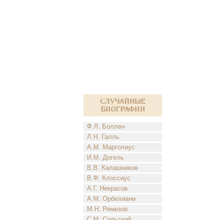
Случайные
биографии
Ф.Л. Боллен
Л.Н. Галль
А.М. Марголиус
И.М. Догель
В.В. Калашников
В.Ф. Клоссиус
А.Г. Некрасов
А.М. Орбелиани
М.Н. Ремезов
С.М. Сольский