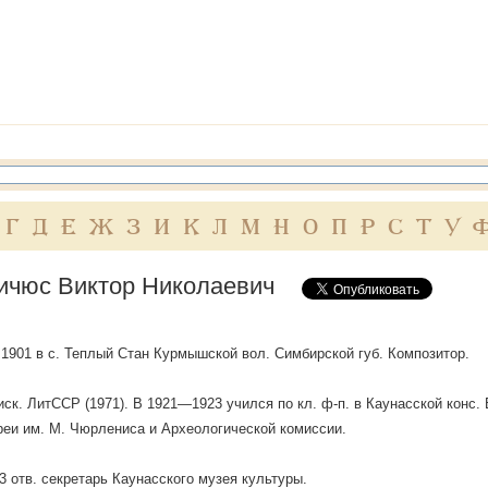
Г
Д
Е
Ж
З
И
К
Л
М
Н
О
П
Р
С
Т
У
ичюс Виктор Николаевич
. 1901 в с. Теплый Стан Курмышской вол. Симбирской губ. Композитор.
 иск. ЛитССР (1971). В 1921—1923 учился по кл. ф-п. в Каунасской конс.
реи им. М. Чюрлениса и Археологической комиссии.
 отв. секретарь Каунасского музея культуры.