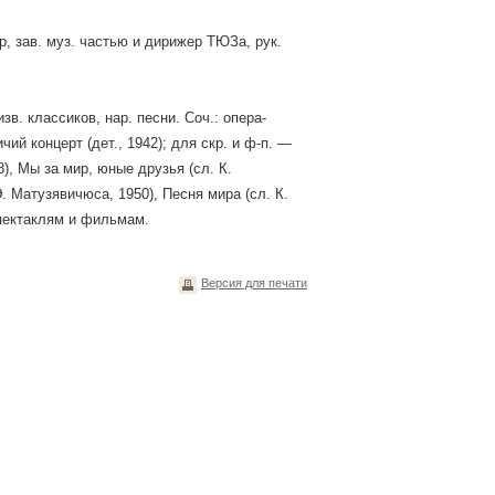
, зав. муз. частью и дирижер ТЮЗа, рук.
в. классиков, нар. песни. Соч.: опера-
чий концерт (дет., 1942); для скр. и ф-п. —
8), Мы за мир, юные друзья (сл. К.
Э. Матузявичюса, 1950), Песня мира (сл. К.
спектаклям и фильмам.
Версия для печати