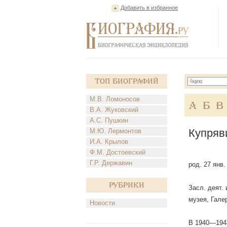
Добавить в избранное
Топ Биографий
М.В. Ломоносов
А
Б
В
В.А. Жуковский
А.С. Пушкин
Купряв
М.Ю. Лермонтов
И.А. Крылов
Ф.М. Достоевский
Г.Р. Державин
род. 27 янв
Рубрики
Засл. деят.
музея, Гале
Новости
В 1940—1943