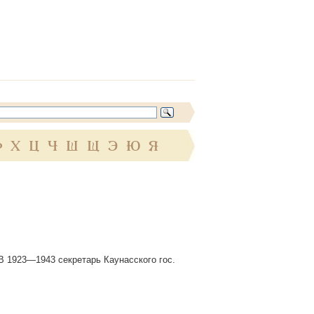
Ф
Х
Ц
Ч
Ш
Щ
Э
Ю
Я
 В 1923—1943 секретарь Каунасского гос.