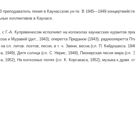
 преподаватель пения в Каунасском ун-те. В 1945—1949 концертмейстер
ных коллективов в Каунасе.
. с Г.-А. Купрявичюсом исполняет на колоколах каунасских курантов произ
оза и Муравей (дет., 1943); оперетта Приданое (1943); радиооперетта Пти
на сл. литов. поэтов; песни, в т. ч. Звени, весна (сл. П. Кейдошюса. 194
, 1949), Дитя солнца (сл. С. Нерис, 1949), Пионерская песня мира (сл. 
а, 1952), На колхозных полях (сл. К. Корсакаса, 1952); музыка к драм. 