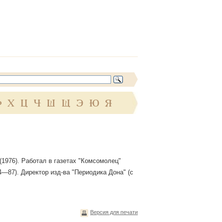
Ф
Х
Ц
Ч
Ш
Щ
Э
Ю
Я
а (1976). Работал в газетах "Комсомолец"
4—87). Директор изд-ва "Периодика Дона" (с
Версия для печати