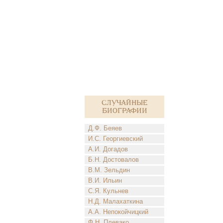
Случайные
биографии
Д.Ф. Беяев
И.С. Георгиевский
А.И. Догадов
Б.Н. Достовалов
В.М. Зельдин
В.И. Ильин
С.Я. Кульнев
Н.Д. Малахаткина
А.А. Непокойчицкий
Ф.Н. Плевако