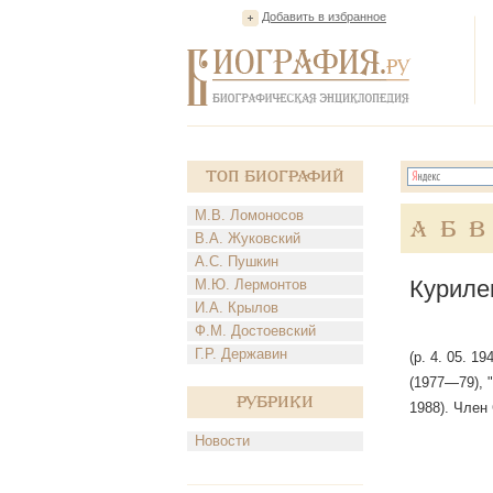
Добавить в избранное
Топ Биографий
М.В. Ломоносов
А
Б
В
В.А. Жуковский
А.С. Пушкин
Куриле
М.Ю. Лермонтов
И.А. Крылов
Ф.М. Достоевский
Г.Р. Державин
(р. 4. 05. 1
(1977—79), 
Рубрики
1988). Член
Новости