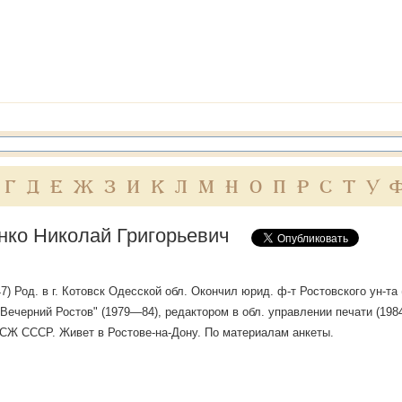
Г
Д
Е
Ж
З
И
К
Л
М
Н
О
П
Р
С
Т
У
нко Николай Григорьевич
947) Род. в г. Котовск Одесской обл. Окончил юрид. ф-т Ростовского ун-т
"Вечерний Ростов" (1979—84), редактором в обл. управлении печати (198
 СЖ СССР. Живет в Ростове-на-Дону. По материалам анкеты.