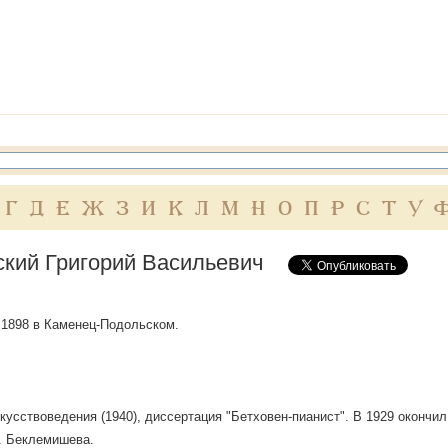
Г
Д
Е
Ж
З
И
К
Л
М
Н
О
П
Р
С
Т
У
ский Григорий Васильевич
 1898 в Каменец-Подольском.
кусствоведения (1940), диссертация "Бетховен-пианист". В 1929 окончил 
Н. Беклемишева.