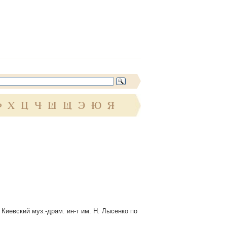
Ф
Х
Ц
Ч
Ш
Щ
Э
Ю
Я
Киевский муз.-драм. ин-т им. Н. Лысенко по