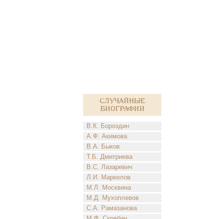
Случайные
биографии
В.К. Бороздин
А.Ф. Акимова
В.А. Быков
Т.Б. Дмитриева
В.С. Лазаревич
Л.И. Маркелов
М.Л. Москвина
М.Д. Мухоплевов
С.А. Рамазанова
М.Ф. Скрябин