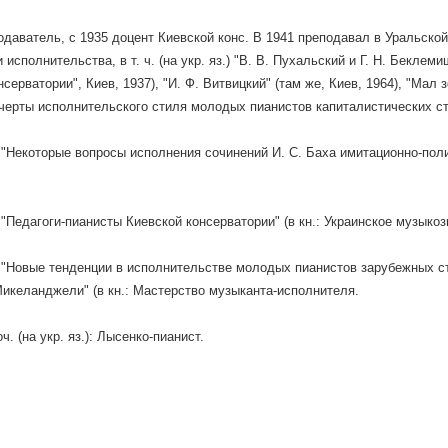
одаватель, с 1935 доцент Киевской конс. В 1941 преподавал в Уральской
 исполнительства, в т. ч. (на укр. яз.) "В. В. Пухальский и Г. Н. Бекле
серватории", Киев, 1937), "И. Ф. Витвицкий" (там же, Киев, 1964), "Мал з
черты исполнительского стиля молодых пианистов капиталистических стр
, "Некоторые вопросы исполнения сочинений И. С. Баха имитационно-поли
, "Педагоги-пианисты Киевской консерватории" (в кн.: Украинское музыкоз
, "Новые тенденции в исполнительстве молодых пианистов зарубежных стр
икеланджели" (в кн.: Мастерство музыканта-исполнителя.
оч. (на укр. яз.): Лысенко-пианист.