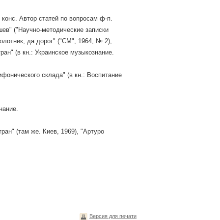
 конс. Автор статей по вопросам ф-п.
мишев" ("Научно-методические записки
олотник, да дорог" ("СМ", 1964, № 2),
ан" (в кн.: Украинское музыкознание.
фонического склада" (в кн.: Воспитание
нание.
ан" (там же. Киев, 1969), "Артуро
Версия для печати