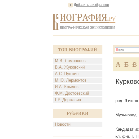
Добавить в избранное
Топ Биографий
М.В. Ломоносов
А
Б
В
В.А. Жуковский
А.С. Пушкин
Курков
М.Ю. Лермонтов
И.А. Крылов
Ф.М. Достоевский
Г.Р. Державин
род. 9 июля
Рубрики
Музыковед.
Новости
Кандидат ис
кл. ф-п. Г. 