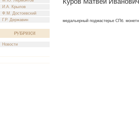
Куров Матвей Иванови
М.Ю. Лермонтов
И.А. Крылов
Ф.М. Достоевский
Г.Р. Державин
медальерный подмастерье СПб. монетног
Рубрики
Новости