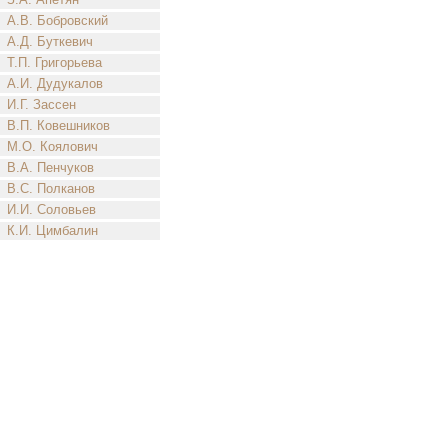
А.В. Бобровский
А.Д. Буткевич
Т.П. Григорьева
А.И. Дудукалов
И.Г. Зассен
В.П. Ковешников
М.О. Коялович
В.А. Пенчуков
В.С. Полканов
И.И. Соловьев
К.И. Цимбалин