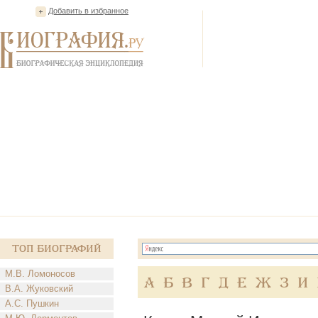
Добавить в избранное
Топ Биографий
М.В. Ломоносов
А
Б
В
Г
Д
Е
Ж
З
И
В.А. Жуковский
А.С. Пушкин