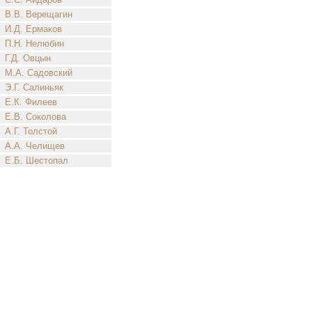
В.В. Верещагин
И.Д. Ермаков
П.Н. Нелюбин
Г.Д. Овцын
М.А. Садовский
Э.Г. Салиньяк
Е.К. Филеев
Е.В. Соколова
А.Г. Толстой
А.А. Челищев
Е.Б. Шестопал