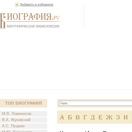
Добавить в избранное
Топ Биографий
М.В. Ломоносов
А
Б
В
Г
Д
Е
Ж
З
И
В.А. Жуковский
А.С. Пушкин