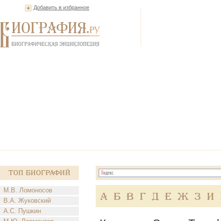
Добавить в избранное
Топ Биографий
М.В. Ломоносов
А
Б
В
Г
Д
Е
Ж
З
И
В.А. Жуковский
А.С. Пушкин