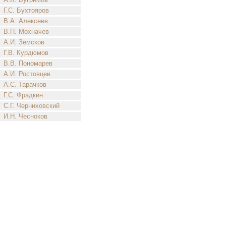
Г.С. Бухтояров
В.А. Алексеев
В.П. Мохначев
А.И. Земсков
Г.В. Курдюмов
В.В. Пономарев
А.И. Ростовцев
А.С. Тарачков
Г.С. Фрадкин
С.Г. Черниховский
И.Н. Чесноков