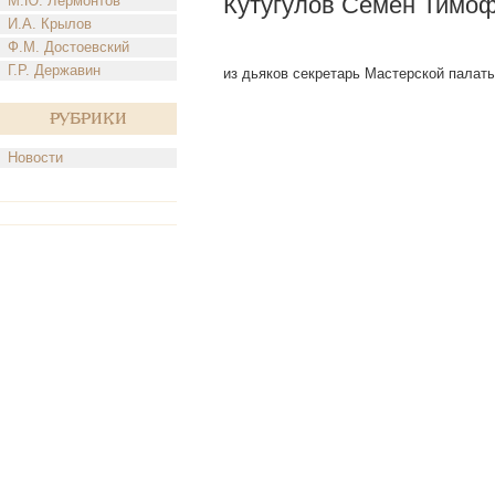
Кутугулов Семен Тимо
М.Ю. Лермонтов
И.А. Крылов
Ф.М. Достоевский
Г.Р. Державин
из дьяков секретарь Мастерской палаты; 
Рубрики
Новости