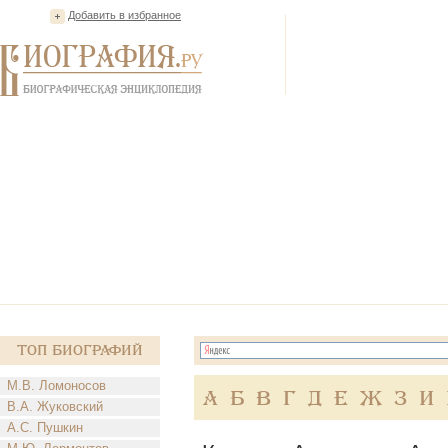
Добавить в избранное
Топ Биографий
М.В. Ломоносов
А
Б
В
Г
Д
Е
Ж
З
И
В.А. Жуковский
А.С. Пушкин