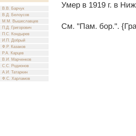
Умер в 1919 г. в Ни
В.В. Барчук
В.Д. Белоусов
М.М. Вышеславцев
См. "Пам. бор.". {Гр
П.Д. Григорович
П.С. Кондырев
И.П. Добрый
Ф.Р. Казаков
Р.А. Карцев
В.И. Марченков
С.С. Родионов
А.И. Татаркин
Ф.С. Харламов