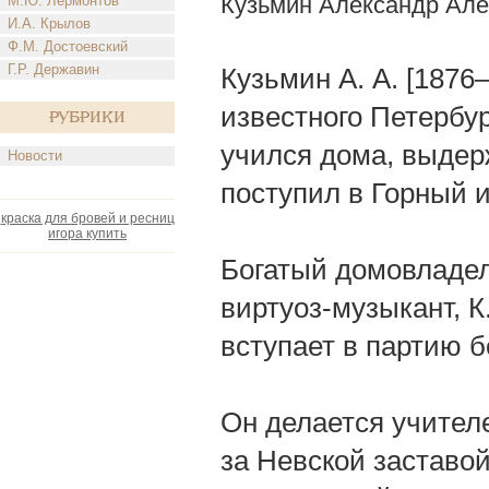
Кузьмин Александр Але
М.Ю. Лермонтов
И.А. Крылов
Ф.М. Достоевский
Г.Р. Державин
Кузьмин А. А. [187
известного Петербур
Рубрики
учился дома, выдер
Новости
поступил в Горный и
краска для бровей и ресниц
игора купить
Богатый домовладел
виртуоз-музыкант, К
вступает в партию 
Он делается учител
за Невской заставой