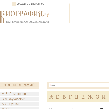
Добавить в избранное
Топ Биографий
М.В. Ломоносов
А
Б
В
Г
Д
Е
Ж
З
И
В.А. Жуковский
А.С. Пушкин