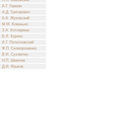
А.Г. Герман
А.Д. Григорович
А.К. Жуковский
М.М. Кованько
З.А. Котлерман
Б.Л. Курнос
А.Г. Политковский
Ф.П. Скоморошенко
В.И. Сухомлин
Н.П. Шмелев
Д.И. Языков