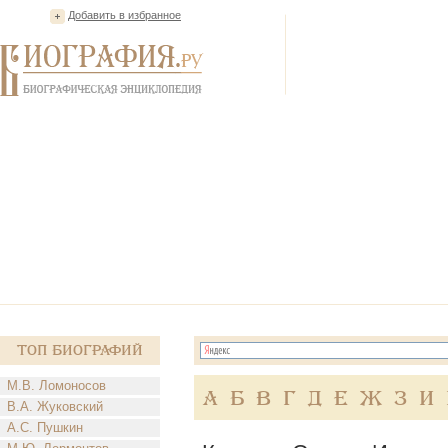
Добавить в избранное
Топ Биографий
М.В. Ломоносов
А
Б
В
Г
Д
Е
Ж
З
И
В.А. Жуковский
А.С. Пушкин