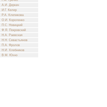
А.И. Деркач
И.Г. Келер
Р.А. Клепикова
О.И. Короленко
П.С. Новицкий
Ф.Я. Покровский
Н.А. Раевская
Н.Н. Севастьянов
П.А. Фролов
Н.И. Хлебников
В.М. Юхно