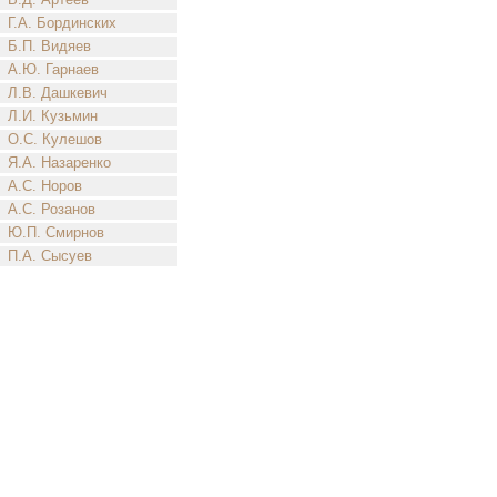
Г.А. Бординских
Б.П. Видяев
А.Ю. Гарнаев
Л.В. Дашкевич
Л.И. Кузьмин
О.С. Кулешов
Я.А. Назаренко
А.С. Норов
А.С. Розанов
Ю.П. Смирнов
П.А. Сысуев