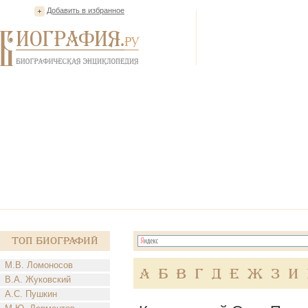
Добавить в избранное
Топ Биографий
М.В. Ломоносов
А
Б
В
Г
Д
Е
Ж
З
И
В.А. Жуковский
А.С. Пушкин