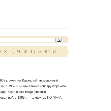
Ф
Х
Ц
Ч
Ш
Щ
Э
Ю
Я
1969 г. окончил Казанский авиационный
ке; с 1969 г. — начальник конструкторского
бюро Казанского медицинского
ва-ние"; с 1989 г. — директор ПО "Луч";