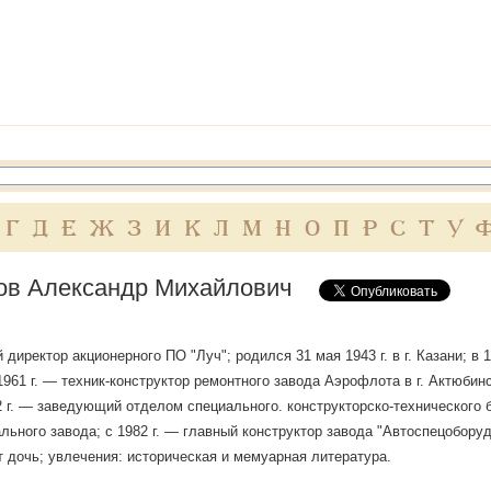
Г
Д
Е
Ж
З
И
К
Л
М
Н
О
П
Р
С
Т
У
ов Александр Михайлович
 директор акционерного ПО "Луч"; родился 31 мая 1943 г. в г. Казани; в 
 1961 г. — техник-конструктор ремонтного завода Аэрофлота в г. Актюбинс
2 г. — заведующий отделом специального. конструкторско-технического 
льного завода; с 1982 г. — главный конструктор завода "Автоспецоборудо
т дочь; увлечения: историческая и мемуарная литература.