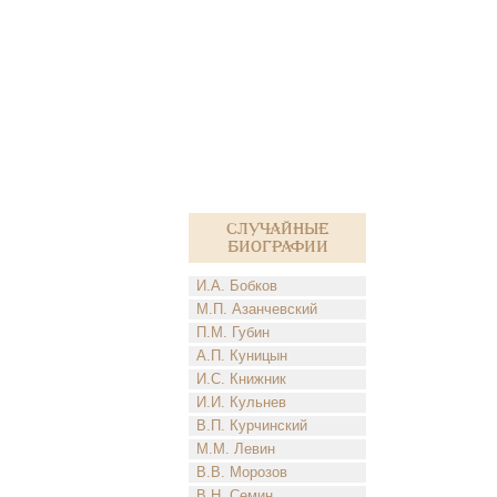
Случайные
биографии
И.А. Бобков
М.П. Азанчевский
П.М. Губин
А.П. Куницын
И.С. Книжник
И.И. Кульнев
В.П. Курчинский
М.М. Левин
В.В. Морозов
В.Н. Семин