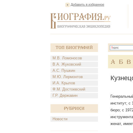
Добавить в избранное
Топ Биографий
М.В. Ломоносов
А
Б
В
В.А. Жуковский
А.С. Пушкин
Кузнец
М.Ю. Лермонтов
И.А. Крылов
Ф.М. Достоевский
Г.Р. Державин
Генеральный
институт; с
Рубрики
бюро; с 197
инструмента
Новости
женат, имее