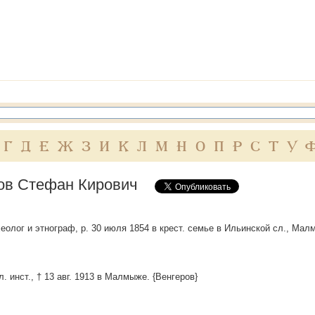
Г
Д
Е
Ж
З
И
К
Л
М
Н
О
П
Р
С
Т
У
ов Стефан Кирович
еолог и этнограф, р. 30 июля 1854 в крест. семье в Ильинской сл., Малмыж.
. инст., † 13 авг. 1913 в Малмыже. {Венгеров}