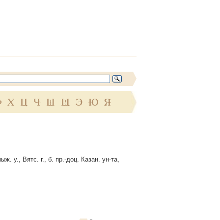
Ф
Х
Ц
Ч
Ш
Щ
Э
Ю
Я
 у., Вятс. г., б. пр.-доц. Казан. ун-та,