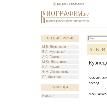
Добавить в избранное
Топ Биографий
М.В. Ломоносов
А
Б
В
В.А. Жуковский
А.С. Пушкин
Кузнец
М.Ю. Лермонтов
И.А. Крылов
Ф.М. Достоевский
Г.Р. Державин
классик, арх
препод.
Рубрики
Моск. археол
Новости