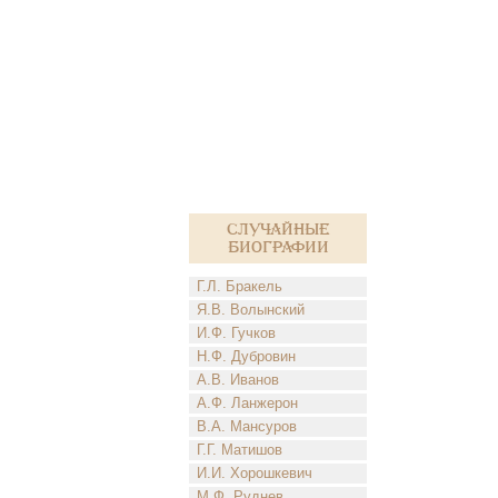
Случайные
биографии
Г.Л. Бракель
Я.В. Волынский
И.Ф. Гучков
Н.Ф. Дубровин
А.В. Иванов
А.Ф. Ланжерон
В.А. Мансуров
Г.Г. Матишов
И.И. Хорошкевич
М.Ф. Руднев