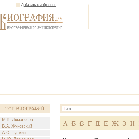
Добавить в избранное
Топ Биографий
М.В. Ломоносов
А
Б
В
Г
Д
Е
Ж
З
И
В.А. Жуковский
А.С. Пушкин