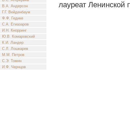
лауреат Ленинской п
В.А. Андерсон
Г.Г. Вейденбаум
Ф.Ф. Гедике
С.А. Егиазаров
И.Н. Кнорринг
Ю.В. Комаровский
К.И. Ландер
С.Л. Лошкарев
М.М. Петров
С.Э. Томин
И.Ф. Чернцов