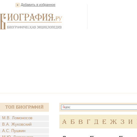
Добавить в избранное
Топ Биографий
М.В. Ломоносов
А
Б
В
Г
Д
Е
Ж
З
И
В.А. Жуковский
А.С. Пушкин