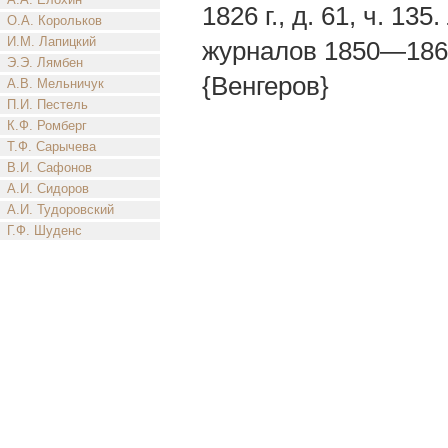
1826 г., д. 61, ч. 1
О.А. Корольков
И.М. Лапицкий
журналов 1850—1860 
Э.Э. Лямбен
{Венгеров}
А.В. Мельничук
П.И. Пестель
К.Ф. Ромберг
Т.Ф. Сарычева
В.И. Сафонов
А.И. Сидоров
А.И. Тудоровский
Г.Ф. Шуденс