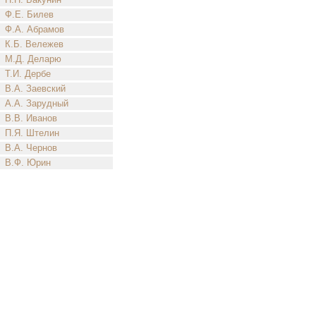
Ф.Е. Билев
Ф.А. Абрамов
К.Б. Вележев
М.Д. Деларю
Т.И. Дербе
В.А. Заевский
А.А. Зарудный
В.В. Иванов
П.Я. Штелин
В.А. Чернов
В.Ф. Юрин