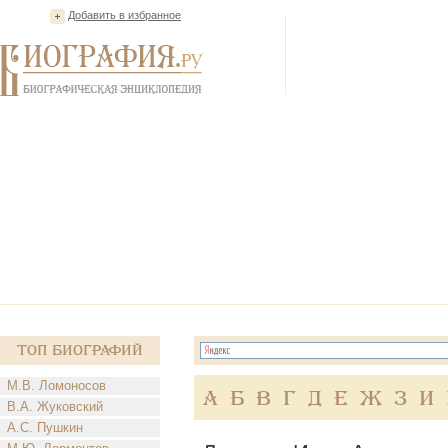
Добавить в избранное
Топ Биографий
М.В. Ломоносов
А
Б
В
Г
Д
Е
Ж
З
И
В.А. Жуковский
А.С. Пушкин