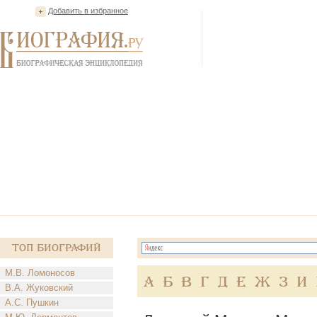
Добавить в избранное
Топ Биографий
М.В. Ломоносов
А
Б
В
Г
Д
Е
Ж
З
И
В.А. Жуковский
А.С. Пушкин