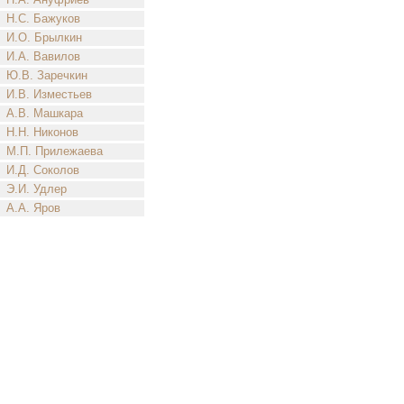
Н.С. Бажуков
И.О. Брылкин
И.А. Вавилов
Ю.В. Заречкин
И.В. Изместьев
А.В. Машкара
Н.Н. Никонов
М.П. Прилежаева
И.Д. Соколов
Э.И. Удлер
А.А. Яров