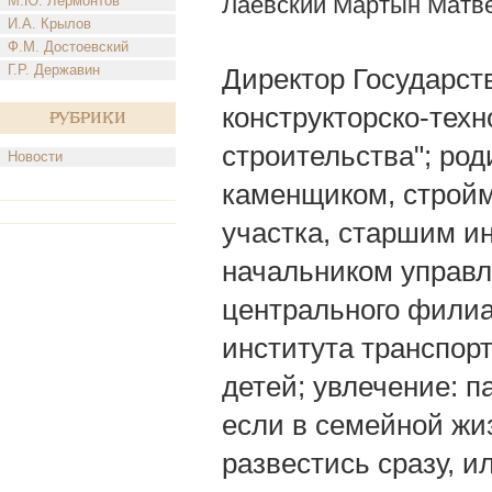
Лаевский Мартын Матв
М.Ю. Лермонтов
И.А. Крылов
Ф.М. Достоевский
Г.Р. Державин
Директор Государст
конструкторско-техн
Рубрики
строительства"; род
Новости
каменщиком, стройм
участка, старшим и
начальником управл
центрального филиа
института транспорт
детей; увлечение: 
если в семейной жиз
развестись сразу, и