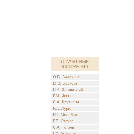
Случайные
биографии
О.В. Балакина
М.В. Борисов
И.А. Загряжский
Г.М. Иванов
С.А. Крутилин
Р.А. Лурия
И.Г. Мильберг
Г.П. Струве
С.А. Тотиев
Г.Ф. Униченко