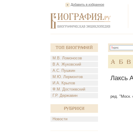
Добавить в избранное
Топ Биографий
М.В. Ломоносов
А
Б
В
В.А. Жуковский
А.С. Пушкин
Лаксь 
М.Ю. Лермонтов
И.А. Крылов
Ф.М. Достоевский
Г.Р. Державин
ред. "Моск. 
Рубрики
Новости