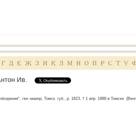
Г
Д
Е
Ж
З
И
К
Л
М
Н
О
П
Р
С
Т
У
Антон Ив.
обозрения", ген.-маиор, Томск. губ., р. 1823, † 1 апр. 1888 в Томске. {Вен