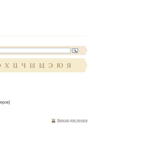
Ф
Х
Ц
Ч
Ш
Щ
Э
Ю
Я
геров}
Версия для печати