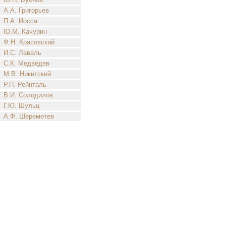
А.А. Григорьев
П.А. Иосса
Ю.М. Качурин
Ф.Н. Красовский
И.С. Лаваль
С.К. Медведев
М.В. Никитский
Р.П. Рейнталь
В.И. Солодилов
Г.Ю. Шульц
А.Ф. Шереметев