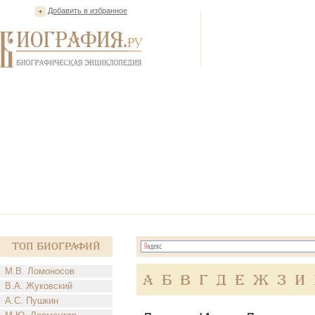
Добавить в избранное
Топ Биографий
М.В. Ломоносов
А
Б
В
Г
Д
Е
Ж
З
И
В.А. Жуковский
А.С. Пушкин