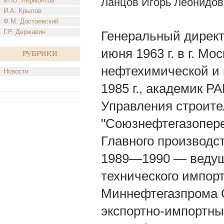
Ланцов Игорь Леонидов
М.Ю. Лермонтов
И.А. Крылов
Ф.М. Достоевский
Г.Р. Державин
Генеральный директо
июня 1963 г. в г. М
Рубрики
нефтехимической и 
Новости
1985 г., академик 
Управления строите
"Союзнефтегазопер
Главного производ
1989—1990 — ведущ
технического импор
Миннефтегазпрома 
экспортно-импортны