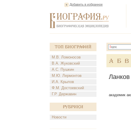
Добавить в избранное
Топ Биографий
М.В. Ломоносов
А
Б
В
В.А. Жуковский
А.С. Пушкин
Ланков
М.Ю. Лермонтов
И.А. Крылов
Ф.М. Достоевский
Г.Р. Державин
академик акв
Рубрики
Новости