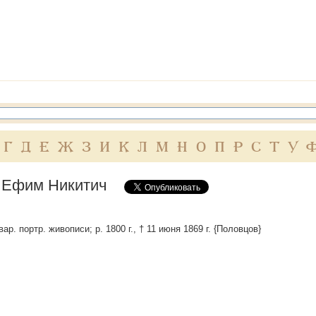
Г
Д
Е
Ж
З
И
К
Л
М
Н
О
П
Р
С
Т
У
 Ефим Никитич
ар. портр. живописи; р. 1800 г., † 11 июня 1869 г. {Половцов}