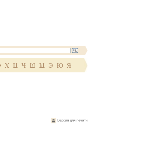
Ф
Х
Ц
Ч
Ш
Щ
Э
Ю
Я
Версия для печати