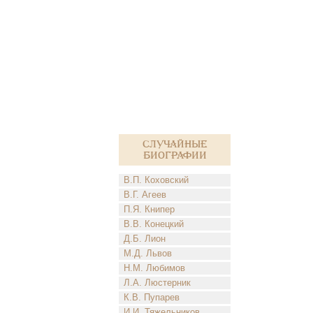
Случайные
биографии
В.П. Коховский
В.Г. Агеев
П.Я. Книпер
В.В. Конецкий
Д.Б. Лион
М.Д. Львов
Н.М. Любимов
Л.А. Люстерник
К.В. Пупарев
И.И. Тяжельников