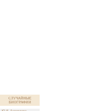
Случайные
биографии
Ю.И. Ахвердова