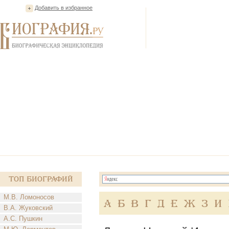
Добавить в избранное
Топ Биографий
М.В. Ломоносов
А
Б
В
Г
Д
Е
Ж
З
И
В.А. Жуковский
А.С. Пушкин