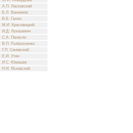
А.П. Ласковский
Б.Л. Ванников
В.Б. Галин
М.И. Красовицкий
И.Д. Лукашевич
С.А. Панасян
В.П. Рыбальченко
Г.П. Синявский
Е.И. Утин
И.С. Юмашев
Н.И. Ясновский