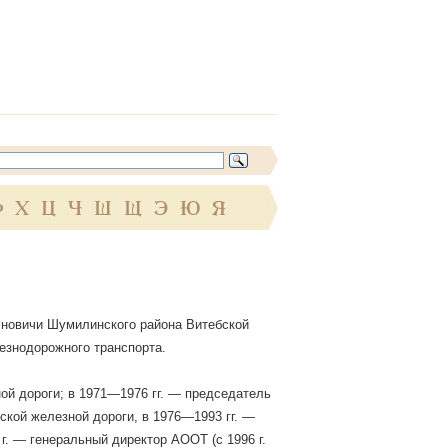
Ф
Х
Ц
Ч
Ш
Щ
Э
Ю
Я
есновичи Шумилинского района Витебской
лезнодорожного транспорта.
ой дороги; в 1971—1976 гг. — председатель
кой железной дороги, в 1976—1993 гг. —
г. — генеральный директор АООТ (с 1996 г.