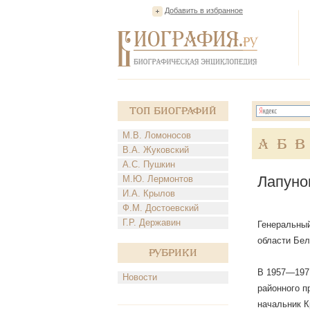
Добавить в избранное
Топ Биографий
М.В. Ломоносов
А
Б
В
В.А. Жуковский
А.С. Пушкин
Лапуно
М.Ю. Лермонтов
И.А. Крылов
Ф.М. Достоевский
Г.Р. Державин
Генеральный
области Бел
Рубрики
В 1957—1971
Новости
районного п
начальник К