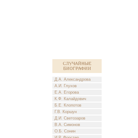
Случайные
биографии
Д.А. Александрова
А.И. Глухов
Е.А. Егорова
К.Ф. Калайдович
Б.Е. Клопотов
Г.В. Коршун
Д.И. Светозаров
В.А. Симонов
О.Б. Сонин
И.Р. Форстер