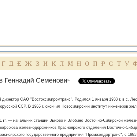
Г
Д
Е
Ж
З
И
К
Л
М
Н
О
П
Р
С
Т
У
в Геннадий Семенович
 директор ОАО "Востоксибпромтранс". Родился 1 января 1933 г. в с. Л
орусской ССР. В 1965 г. окончил Новосибирский институт инженеров же
 гг. — начальник станций Зыково и Злобино Восточно-Сибирской железн
рофсоюза железнодорожников Красноярского отделения Восточно-Сибирс
расноярского государственного предприятия "Промжелдортранс", с 1993 